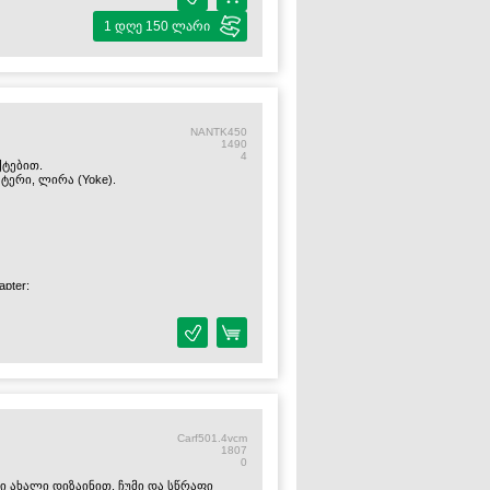
1 დღე 150 ლარი
NANTK450
1490
4
ქტებით.
ტერი, ლირა (Yoke).
apter;
Carf501.4vcm
1807
0
 ახალი დიზაინით, ჩუმი და სწრაფი