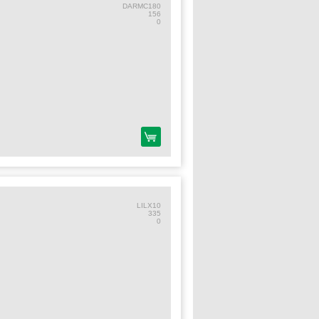
DARMC180
156
0
LILX10
335
0