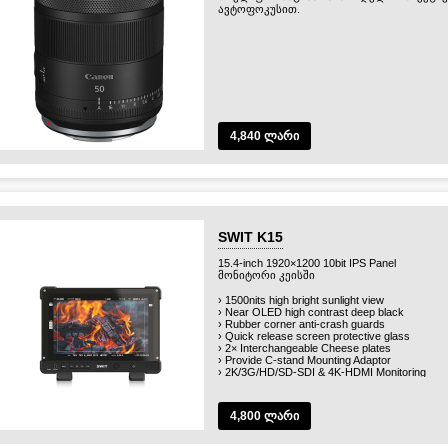
ავტოფოკუსით.
4,840 ლარი
SWIT K15
15.4-inch 1920×1200 10bit IPS Panel
მონიტორი კეისში
› 1500nits high bright sunlight view
› Near OLED high contrast deep black
› Rubber corner anti-crash guards
› Quick release screen protective glass
› 2× Interchangeable Cheese plates
› Provide C-stand Mounting Adaptor
› 2K/3G/HD/SD-SDI & 4K-HDMI Monitoring
› Built-in Multi-Camera Delog Luts SDR & HDR
› 10× User 3DLuts Cubes Upload by USB-A
› Automatic 3DLuts Calibration by USB-C
4,800 ლარი
› Scene OS - 8 Pages Create Quick Switching
› 4× Function Keys Assigned for Each Scene
› Anamorphic De-squeeze