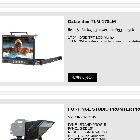
› Custom False color / Zebra values
› Waveform / Vector scopes / Histogram
› Peaking / Focus assist / Crosshatch / Safe a
› SDI audio meters / Timecode display
› AC / 4-pin XLR / V-mount battery power
Datavideo TLM-170LM
› Shipping with engineering carrying case
მოინტორი საკეცი თაროთი რეკისთვის
17.3" HD/SD TFT LCD Monitor
TLM-170P is a desktop video monitor that deliv
4,765 ლარი
FORTINGE STUDIO PROMTER PR
SPECIFICATIONS
PANEL BRAND PROS15
PANEL SIZE 15"
RESOLUTION 1024x768
BRIGHTNESS 400cd/m²
CONTRAST RATIO 700:1