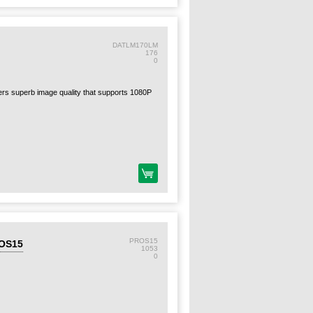
rea
DATLM170LM
176
0
ers superb image quality that supports 1080P
PROS15
OS15
1053
0