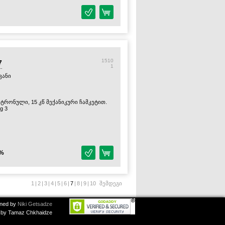
1510
7
1
ვანი
ქტრონული, 15 კწ მექანიკური ჩამკეტით.
g 3
%
1
|
2
|
3
|
4
|
5
|
6
|
7
|
8
|
9
|
10
შემდეგი
ned by
Niki Getsadze
by Tamaz Chkhaidze