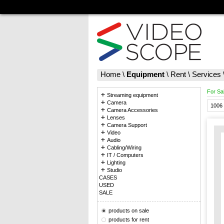
Home
\
Equipment
\
Rent
\
Services
For Sa
Streaming equipment
Camera
1006 
Camera Accessories
Lenses
Camera Support
Video
Audio
Cabling/Wiring
IT / Computers
Lighting
Studio
CASES
USED
SALE
products on sale
products for rent