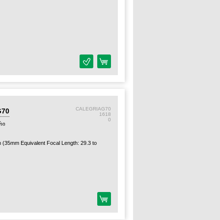
CALEGRIAG70
G70
1618
0
რი
35mm Equivalent Focal Length: 29.3 to
/SDXC (UHS-I)