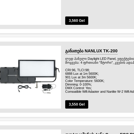
3,560 Gel
განათება NANLUX TK-200
ლედ პანელი Daylight LED Panel, ეფექტები
მოყვება: 4 ფრთიანი "შტორი", კვების ადაპ
CRI:96, TLCI:98;
6888 Lux at 1m 5600K;
901 Lux at 3m 5600K;
Color Temperature: 5600K;
Dimming: 0-100%;
DMX Control: Yes;
Compatible Wifi Adapter and Nanlite W-2 Wifi Ad
Mount: Standard 5/8in Reciever;
Cooling System: Active cool/fan;
Power Source: DC24V/10.4A, 240W;
3,550 Gel
Battery Compatibility: V-Mount 26v Battery(Not 
Runtime @ 100% Brightness (Hours): V-Mount 
Height 54(cm), Length 89(cm), Width 8.5(cm);
პანელის წონა 5.68 (kg).