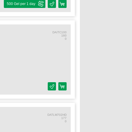
500 Gel per 1 day
DAITC100
160
0
DATLM702HD
177
0