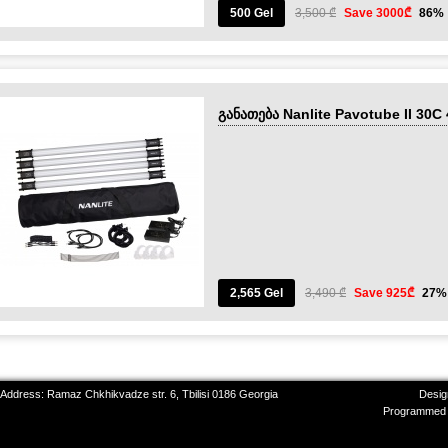
500 Gel
3,500 ₾
Save 3000₾
86%
განათება Nanlite Pavotube II 30C
2,565 Gel
3,490 ₾
Save 925₾
27%
 Address: Ramaz Chkhikvadze str. 6, Tbilisi 0186 Georgia
Desig
Programmed 