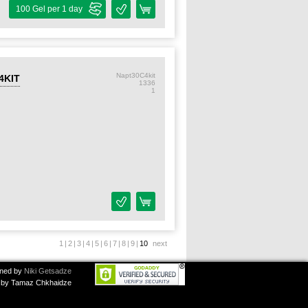
100 Gel per 1 day
Napt30C4kit
 4KIT
1336
1
1
|
2
|
3
|
4
|
5
|
6
|
7
|
8
|
9
|
10
next
ned by
Niki Getsadze
by Tamaz Chkhaidze