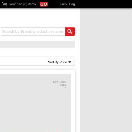
your cart (
0
) items
Geo
|
Eng
Sort By Price
SWFL500
1364
0