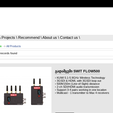
\
Projects
\
Recommend
\
About us
\
Contact us
\
le
All Products
records found
გადამცემი SWIT FLOW500
› KUWI 5.1-5.9GHz Wireless Technology
› 3GSDI & HDMI, with 3GSDI loop out
› 500ft/150m (Line-of-Sight) distance
› 2-ch SDI/HDMI audio transmission
› Support 3-4 pairs working in one location
› Multicast - 1 transmitter to Max 4 receivers