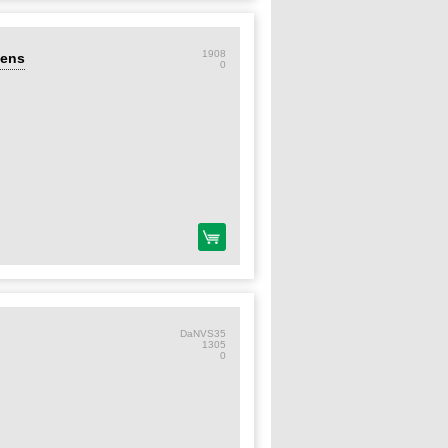
1908
Lens
0
DaNVS35
1305
0