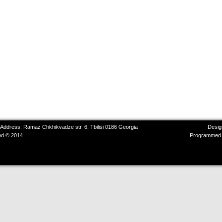
 Address: Ramaz Chkhikvadze str. 6, Tbilisi 0186 Georgia
Desig
ved © 2014
Programmed 