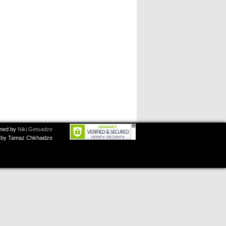
ned by
Niki Getsadze
by Tamaz Chkhaidze