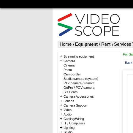
Home
\
Equipment
\
Rent
\
Services
For Sa
Streaming equipment
Camera
Back 
Cinema
Photo
Camcorder
Studio camera (system)
PTZ camera / remote
GoPro / POV camera
BOX cam
Camera Accessories
Lenses
Camera Support
Video
Audio
Cabling/Wiring
IT / Computers
Lighting
Studio