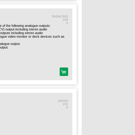
DADAC50S
150
0
f the following analogue outputs:
V) output including stereo audio
outputs including stereo audio
logue video monitor or deck devices such as
alogue output.
utput.
DAC60
152
0