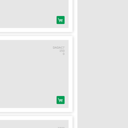
DADAC7
153
0