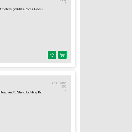
1932
0
0 meters (2/4/6/8 Cores Fiber)
PEPL2003
352
0
Head and 3 Stand Lighting Kit