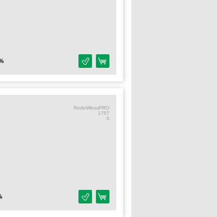
%
RodeWlessPRO
1757
6
%