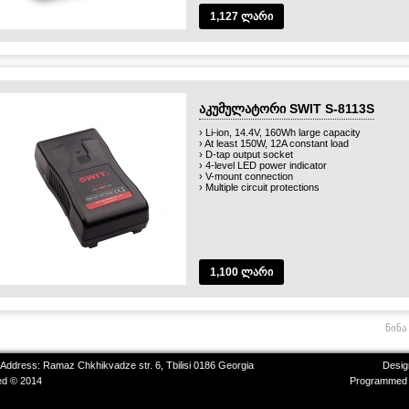
1,127 ლარი
აკუმულატორი SWIT S-8113S
› Li-ion, 14.4V, 160Wh large capacity
› At least 150W, 12A constant load
› D-tap output socket
› 4-level LED power indicator
› V-mount connection
› Multiple circuit protections
1,100 ლარი
წინა
 Address: Ramaz Chkhikvadze str. 6, Tbilisi 0186 Georgia
Desig
ved © 2014
Programmed 