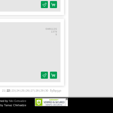
SW8113S
1379
9
21
|
22
|
23
|
24
|
25
|
26
|
27
|
28
|
29
|
30
შემდეგი
ned by
Niki Getsadze
by Tamaz Chkhaidze