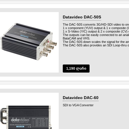
Datavideo DAC-50S
The DAC-50S converts 3G/HD-SDI video to one o
1 x component (YUV) output & 1 x composite (C
1 x S-Video (Y/C) output & 2 x composite (CV) 
The outputs can be easily connected to an ana
BataCAM and VHS.
The DAC-50S down scales the signal for the an
The DAC-50S also provides an SDI Loop-thru o
1,190 ლარი
Datavideo DAC-60
SDI to VGA Converter