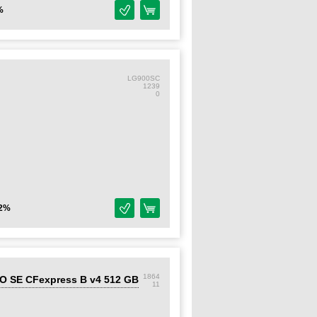
%
LG900SC
1239
0
2%
1864
RO SE CFexpress B v4 512 GB
11