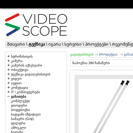
მთავარი
\
ტექნიკა
\
იჯარა
\
სერვისი
\
პროექტები
\
რეკომენდ
გაყიდვისთვის
პროდუქცია
განა
სტრიმისთვის
კამერა
ნაპოვნია 280 ჩანაწერი
კამერის აქსესუარი
ობიექტივი
ტექნიკა გადაღებისთვის
ვიდეო
აუდიო
კომუტაცია
IT / კომპიუტერები
განათება
კომპლექტი
დიოდური
სოფტბოქსი
სადგამი (შტატივი)
სამაგრი (Grip)
ფილტრი
ამრეკლი
ნათურა