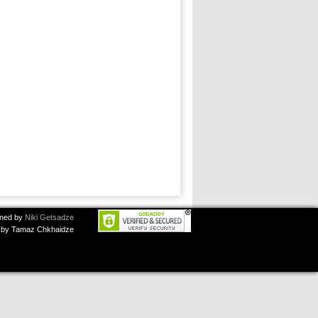
ned by
Niki Getsadze
by Tamaz Chkhaidze