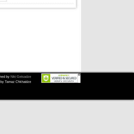
ned by
Niki Getsadze
by Tamaz Chkhaidze