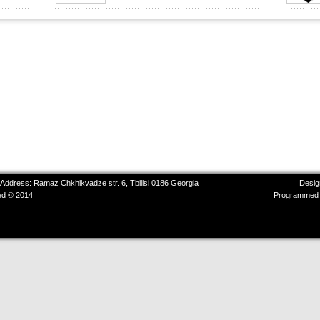
 Address: Ramaz Chkhikvadze str. 6, Tbilisi 0186 Georgia
Desig
ved © 2014
Programmed 