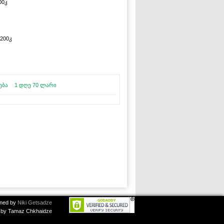
00კ
3200კ
ება
1 დღე 70 ლარი
ned by
Niki Getsadze
by Tamaz Chkhaidze