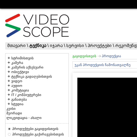
მთავარი
\
ტექნიკა
\
იჯარა
\
სერვისი
\
პროექტები
\
რეკომენდ
გაყიდვისთვის
პროდუქცია
სტრიმისთვის
კამერა
უკან პროდუქციის ჩამონათვალზე
კამერის აქსესუარი
ობიექტივი
ტექნიკა გადაღებისთვის
ვიდეო
აუდიო
კომუტაცია
IT / კომპიუტერები
განათება
სტუდია
კეისი
მეორადი
ლიკვიდაცია - ახალი
პროდუქტები გაყიდვისთვის
პროდუქტები გაქირავებისთვის