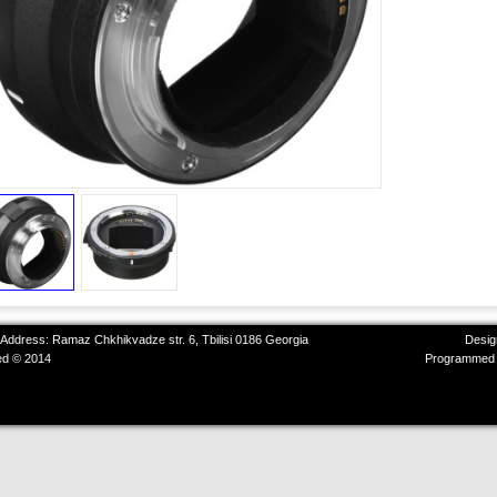
 Address: Ramaz Chkhikvadze str. 6, Tbilisi 0186 Georgia
Desig
ved © 2014
Programmed 