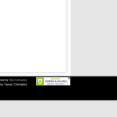
ned by
Niki Getsadze
by Tamaz Chkhaidze