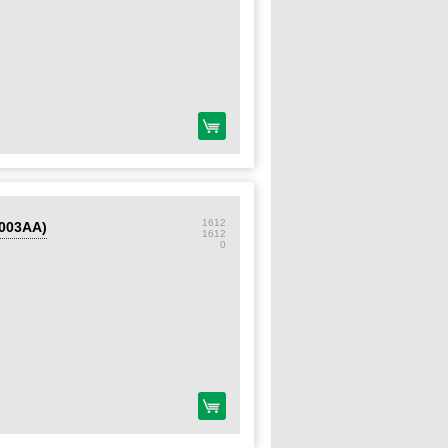
1612
003AA)
1612
0