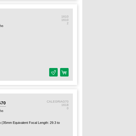
1610
1610
2
რი
CALEGRIAG70
G70
1618
0
რი
35mm Equivalent Focal Length: 29.3 to