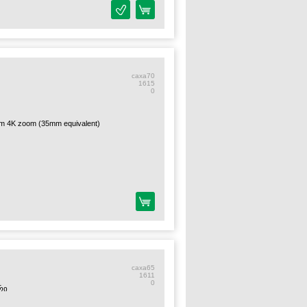
caxa70
1615
0
m 4K zoom (35mm equivalent)
caxa65
1611
0
რი