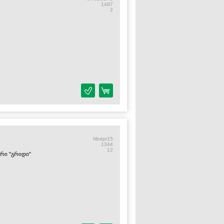
1487
2
Nbdpt15
1344
12
ორი "გრიდი"