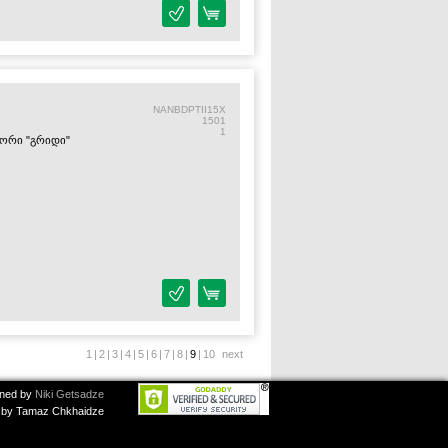
NANBDPTII15X
1501
1
ატორი "გრიდი"
1
|
2
|
3
|
4
|
5
|
6
|
7
|
8
|
9
|
10
next
ned by
Niki Getsadze
by Tamaz Chkhaidze