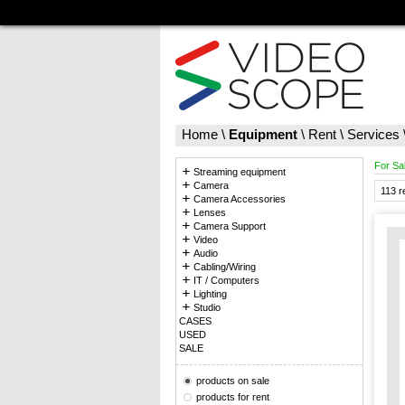
Home
\
Equipment
\
Rent
\
Services
For Sa
Streaming equipment
Camera
113 r
Camera Accessories
Lenses
Camera Support
Video
Audio
Cabling/Wiring
IT / Computers
Lighting
Studio
CASES
USED
SALE
products on sale
products for rent