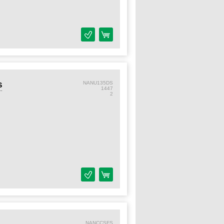
NANU135DS
S
1447
2
NANCCSFS