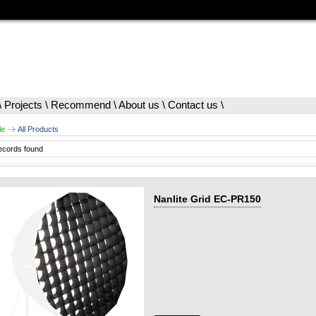
\
Projects
\
Recommend
\
About us
\
Contact us
\
le
All Products
ecords found
Nanlite Grid EC-PR150