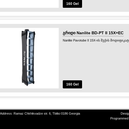
160 Gel
გრიდი Nanlite BD-PT II 15X+EC
Nanlite Pavotube II 15X-ის შუქის მოდიფიკ
160 Gel
 Address: Ramaz Chkhikvadze str. 6, Tbilisi 0186 Georgia
Desig
Programmed 