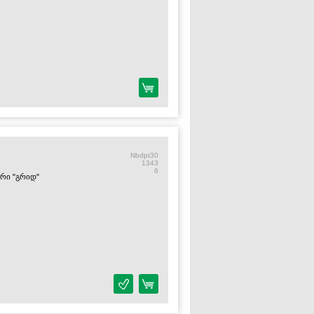
Nbdpt30
1343
6
ორი "გრიდ"