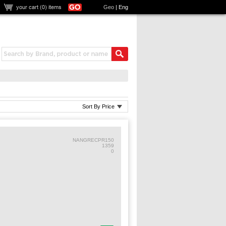
your cart (
0
) items
Geo
|
Eng
Sort By Price
NANGRECPR150
1359
0