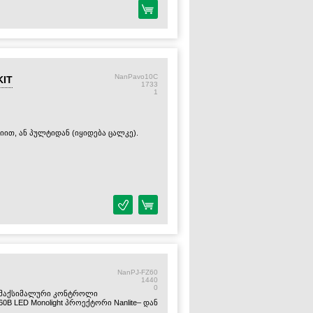
NanPavo10C
KIT
1733
1
ით, ან პულტიდან (იყიდება ცალკე).
აობს აკუმულატორზე.
NanPJ-FZ60
1440
0
ს მაქსიმალური კონტროლი
 60B LED Monolight პროექტორი Nanlite– დან