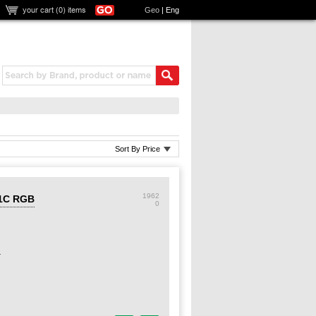
your cart (
0
) items
Geo
|
Eng
Sort By Price
1962
11C RGB
0
4