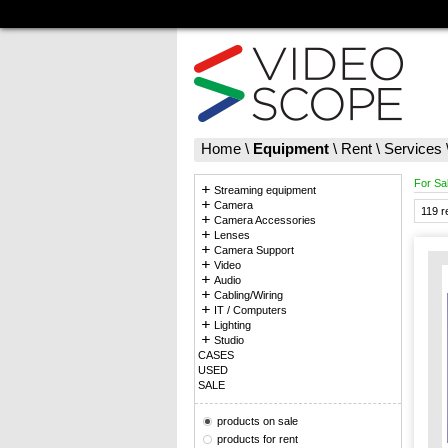
Home
\
Equipment
\
Rent
\
Services
For Sa
Streaming equipment
Camera
119 r
Camera Accessories
Lenses
Camera Support
Video
Audio
Cabling/Wiring
IT / Computers
Lighting
Studio
CASES
USED
SALE
products on sale
products for rent