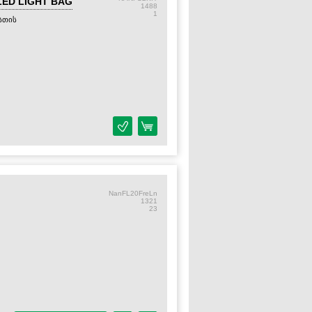
T LED LIGHT BAG
1488
1
სთის
NanFL20FreLn
1321
23