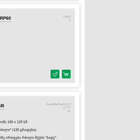
1895
-RP60
0
NanMixPadII11C
GB
1777
10
მა 165 x 125 სმ.
"რბილი" (120 გრადუსი).
რზე ირთვება რბილი შუქის "ბადე".