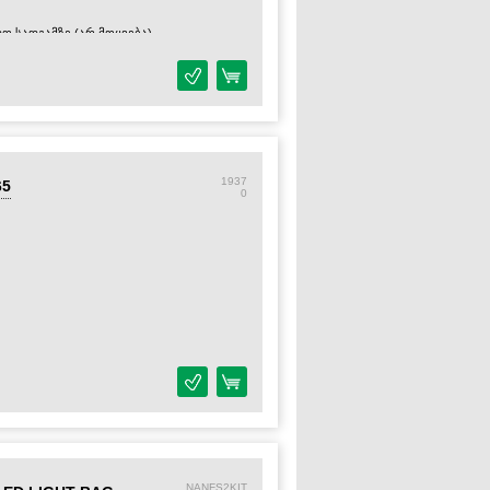
დო სადგამზე (არ მოყვება).
1937
65
0
NANFS2KIT