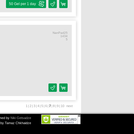
50 Gel per 1 day
NanPad25
1434
5
1
|
2
|
3
|
4
|
5
|
6
|
7
|
8
|
9
|
10
next
ned by
Niki Getsadze
by Tamaz Chkhaidze