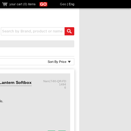
your cart (
0
) items
Geo
|
Eng
Sort By Price
NanLT-80-QR-FD
Lantern Softbox
1494
6
ი.