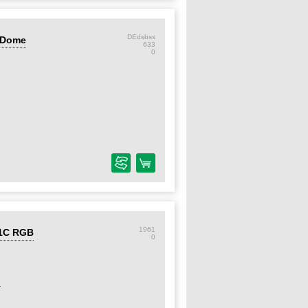
DEdsbss
r Dome
633
0
1961
11C RGB
0
4