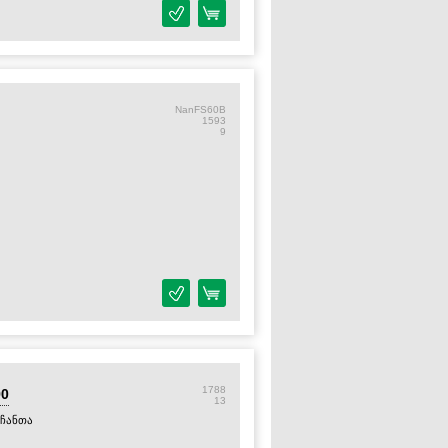
NanFS60B
1593
9
aparazzi, Candle/Fire, Bad Bulb, Firework,
1788
90
13
 ჩანთა