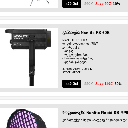
470 Gel
560 ₾
Save 90₾
16%
განათება Nanlite FS-60B
NANLITE FS-60B
დენის მოხმარება: 70W
კომპლექტში:
- თავი;
- რეფლექტორი;
- Bowens ადაპტერი;
- დენის კაბელი.
AC100-240V 50/60Hz
2700K-6500K
CRI 96, TLCI 97
დიმერი 0-100%
Control
440 Gel
550 ₾
Save 110₾
20%
On-board , 2.4G, Bluetooth, NANLINK APP
Special Effects
CCT Loop, INT Loop, Flash, Pulse, Storm, TV, P
Explosion and Welding.
სოფთბოქსი Nanlite Rapid SB-RP
კომპლექტში შედის ბადე (ე.წ."გრიდი") და