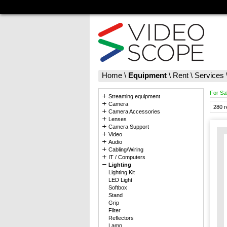
Home
\
Equipment
\
Rent
\
Services
For Sa
Streaming equipment
Camera
280 r
Camera Accessories
Lenses
Camera Support
Video
Audio
Cabling/Wiring
IT / Computers
Lighting
Lighting Kit
LED Light
Softbox
Stand
Grip
Filter
Reflectors
Lamp