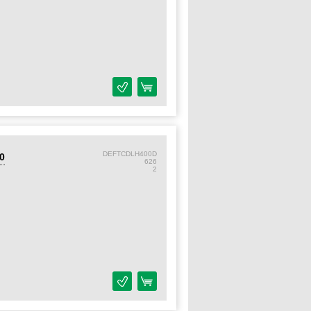
DEFTCDLH400D
0
626
2