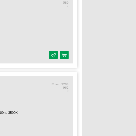
580
2
Rosco 3208
962
0
0 to 3500K