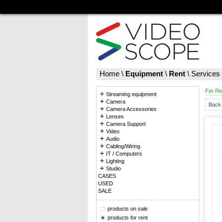
Home
\
Equipment
\
Rent
\
Services
For Re
Streaming equipment
Camera
Back 
Camera Accessories
Lenses
Camera Support
Video
Audio
Cabling/Wiring
IT / Computers
Lighting
Studio
CASES
USED
SALE
products on sale
products for rent