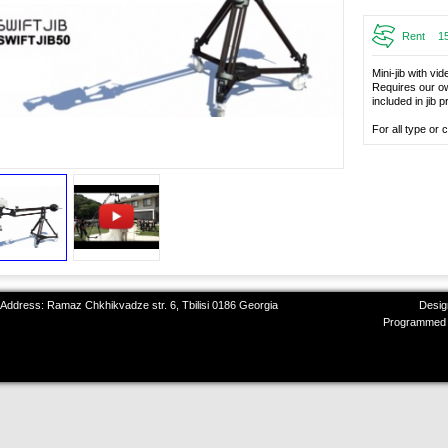
Rent
1
Mini-jib with v
Requires our own
included in jib p
For all type o
 Address: Ramaz Chkhikvadze str. 6, Tbilisi 0186 Georgia
Desig
Programmed 