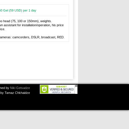
50 Gel (59 USD) per 1 day
ideo head (75, 100 or 150mm), weights.
 assistant for installation/operation, his price
rice.
r cameras: camcorders, DSLR, broadcast, RED.
ned by
Niki Getsadze
by Tamaz Chkhaidze